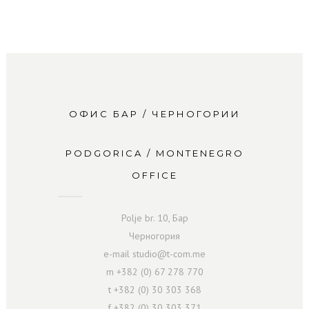
ОФИС БАР / ЧЕРНОГОРИИ
PODGORICA / MONTENEGRO
OFFICE
Polje br. 10, Бар
Черногория
e-mail studio@t-com.me
m +382 (0) 67 278 770
t +382 (0) 30 303 368
f +382 (0) 30 303 371