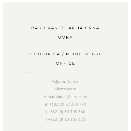
BAR / KANCELARIJA CRNA
GORA
PODGORICA / MONTENEGRO
OFFICE
Polje br. 10, Bar
Montenegro
e-mail studio@t-com.me
m +382 (0) 67 278 770
t +382 (0) 30 303 368
f +382 (0) 30 303 371